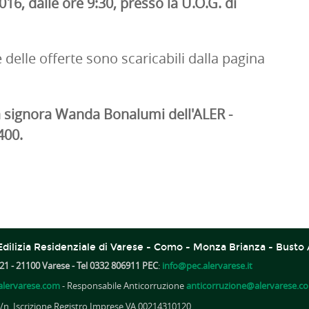
6, dalle ore 9:30, presso la U.O.G. di
 delle offerte sono scaricabili dalla pagina
a signora Wanda Bonalumi dell'ALER -
400.
dilizia Residenziale di Varese - Como - Monza Brianza - Busto 
21 - 21100 Varese - Tel 0332 806911 PEC
:
info@pec.alervarese.it
lervarese.com
- Responsabile Anticorruzione
anticorruzione@alervarese.c
A /n. Iscrizione Registro Imprese VA 00214310120