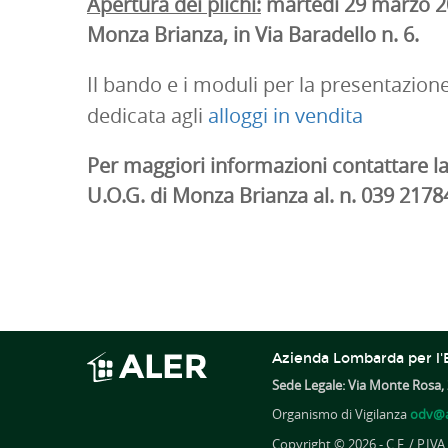
Apertura dei plichi:
martedì 29 marzo 201
Monza Brianza, in Via Baradello n. 6.
Il bando e i moduli per la presentazione
dedicata agli
alloggi in vendita
Per maggiori informazioni contattare l
U.O.G. di Monza Brianza al. n. 039 2178
Azienda Lombarda per l'E
Sede Legale: Via Monte Rosa, 
Organismo di Vigilanza
odv@a
Copyright © 2026 - C.F. / P.IV