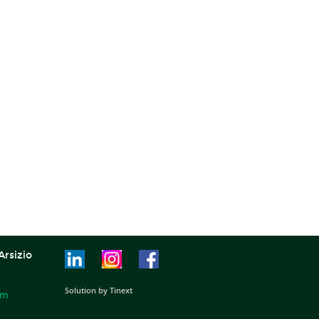
Arsizio
Solution by Tinext
om