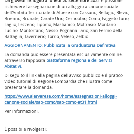
Da giovedì 15 luglio a lunedì 20 settembre 2021
è possibile
richiedere l'assegnazione di un alloggio a canone sociale
dell'Ambito Territoriale di Albese con Cassano, Bellagio, Blevio,
Brienno, Brunate, Carate Urio, Cernobbio, Como, Faggeto Lario,
Laglio, Lezzeno, Lipomo, Maslianico, Moltrasio, Montano
Lucino, Montorfano, Nesso, Pognana Lario, San Fermo della
Battaglia, Tavernerio, Torno, Veleso, Zelbio.
AGGIORNAMENTO: Pubblicata la Graduatoria Definitiva
La domanda può essere presentata esclusivamente online,
attraverso l'apposita
piattaforma regionale dei Servizi
Abitativi.
Di seguito il link alla pagina dell'avviso pubblico e il pratico
video-tutorial di Regione Lombardia che illustra come
presentare la domanda.
https://www.alervarese.com/home/assegnazioni-alloggi-
canone-sociale/sap-como/sap-como-at31.html
Per informazioni:
È possibile rivolgersi: