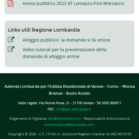
Avviso pubblico 2022 AT Lomazzo-Fino Mornasco
Links utili Regione Lombardia
Alloggio pubblico: la domanda si fa online
Video tutorial per la presentazione della
domanda di alloggio online
Azienda Lombarda per l'Edilizia Residenziale di Varese - Como - Monza
Brianza - Busto Arsizio
Sede Legale: Via Monte Rosa, 21 - 21100 Varese - Tel 0332 806911
PEC
:
info@pec.alervarese.it
Organismo di Vigilanza
odv@alervarese.com
- Responsabile Anticorruzione
anticorruzione@alervarese.com
Copyright © 2026 - C.F. / P.IVA /n. Iscrizione Registro Imprese VA 00214310120