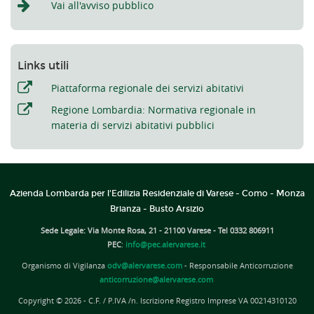
Vai all'avviso pubblico
Links utili
Piattaforma regionale dei servizi abitativi
Regione Lombardia: Normativa regionale in
materia di servizi abitativi pubblici
Azienda Lombarda per l'Edilizia Residenziale di Varese - Como - Monza
Brianza - Busto Arsizio
Sede Legale: Via Monte Rosa, 21 - 21100 Varese - Tel 0332 806911
PEC
:
info@pec.alervarese.it
Organismo di Vigilanza
odv@alervarese.com
- Responsabile Anticorruzione
anticorruzione@alervarese.com
Copyright © 2026 - C.F. / P.IVA /n. Iscrizione Registro Imprese VA 00214310120