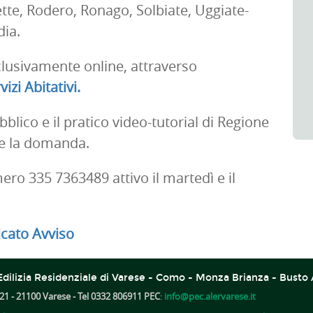
te, Rodero, Ronago, Solbiate, Uggiate-
dia.
usivamente online, attraverso
izi Abitativi.
ubblico e il pratico video-tutorial di Regione
re la domanda.
ero 335 7363489 attivo il martedì e il
cato Avviso
dilizia Residenziale di Varese - Como - Monza Brianza - Busto 
21 - 21100 Varese - Tel 0332 806911 PEC
:
info@pec.alervarese.it