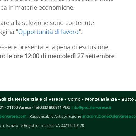
urea in materie economiche.
ipare alla selezione sono contenute
agina "
Opportunità di lavoro
".
sere presentate, a pena di esclusione,
ro le ore 12:00 di mercoledì 27 settembre
dilizia Residenziale di Varese - Como - Monza Brianza - Busto 
21 - 21100 Varese - Tel 0332 806911 PEC
:
info@pec.alervarese.it
lervarese.com
- Responsabile Anticorruzione
anticorruzione@alervarese.c
A /n. Iscrizione Registro Imprese VA 00214310120