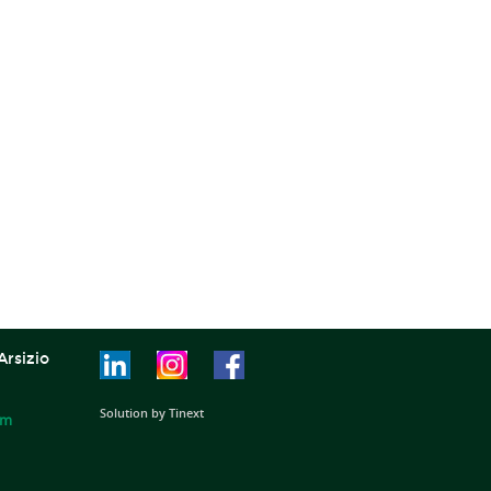
Arsizio
Solution by Tinext
om