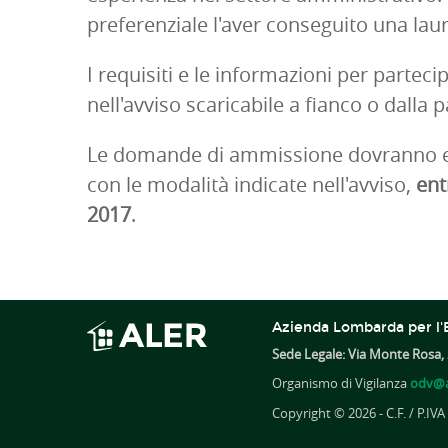
preferenziale l'aver conseguito una la
I requisiti e le informazioni per partec
nell'avviso scaricabile a fianco o dalla p
Le domande di ammissione dovranno es
con le modalità indicate nell'avviso,
ent
2017
.
Azienda Lombarda per l'E
Sede Legale: Via Monte Rosa, 
Organismo di Vigilanza
odv@a
Copyright © 2026 - C.F. / P.IV