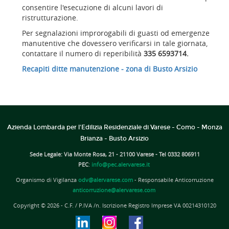
consentire l'esecuzione di alcuni
lavori di
ristrutturazione.
Per segnalazioni improrogabili di guasti od emergenze
manutentive che dovessero verificarsi in tale giornata,
contattare il numero di reperibilità
335 6593714.
Recapiti ditte manutenzione - zona di Busto Arsizio
Azienda Lombarda per l'Edilizia Residenziale di Varese - Como - Monza
Brianza - Busto Arsizio
Sede Legale: Via Monte Rosa, 21 - 21100 Varese - Tel 0332 806911
PEC
:
info@pec.alervarese.it
Organismo di Vigilanza
odv@alervarese.com
- Responsabile Anticorruzione
anticorruzione@alervarese.com
Copyright © 2026 - C.F. / P.IVA /n. Iscrizione Registro Imprese VA 00214310120