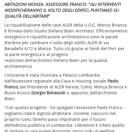
ABITAZIONI MONZA. ASSESSORE FRANCO: “
GLI INTERVENTI
MODIFICHERANNO IL VOLTO DEGLI EDIFICI, PUNTIAMO SU
QUALITÀ DELL'ABITARE
”
La riqualificazione delle case ALER della U.O.G. Monza Brianza
è firmata dallo Studio Stefano Boeri Architetti. Efficientamento
energetico e riqualificazione architettonica sono le parole
d'ordine per cambiare il volto degli edifici ALER di via
Baradello 6/12 a Monza. Tutto ciò grazie ai fondi del Pnrr per
la parte energetica e al progetto
realizzato dell'architetto Stefano Boeri per la qualità
architettonica.
L'iniziativa è stata illustrata a Palazzo Lombardia
dall'Assessore regionale alla Casa e Housing sociale
Paolo
Franco,
dal Presidente di ALER Varese, Como, Monza Brianza e
Busto Arsizio
Giorgio Bonassoli
e, appunto, dall'architetto
Boeri.
"Con questo progetto - ha spiegato l'assessore Paolo Franco -
vogliamo ridare dignità all'abitare: insieme, ciascuno nel
proprio ruolo, faremo passi importanti per il futuro
dell'edilizia pubblica in Lombardia. L'obiettivo è infatti quello
di andare in una nuova direzione, verso cioè un welfare