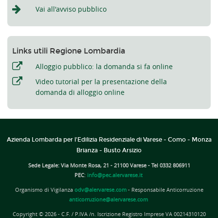
Vai all'avviso pubblico
Links utili Regione Lombardia
Alloggio pubblico: la domanda si fa online
Video tutorial per la presentazione della
domanda di alloggio online
Azienda Lombarda per l'Edilizia Residenziale di Varese - Como - Monza
Brianza - Busto Arsizio
Sede Legale: Via Monte Rosa, 21 - 21100 Varese - Tel 0332 806911
PEC
:
info@pec.alervarese.it
Organismo di Vigilanza
odv@alervarese.com
- Responsabile Anticorruzione
anticorruzione@alervarese.com
Copyright © 2026 - C.F. / P.IVA /n. Iscrizione Registro Imprese VA 00214310120