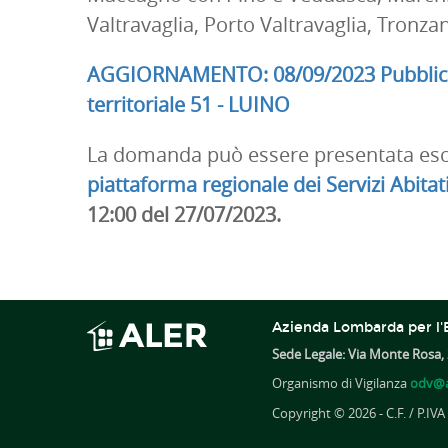
Valtravaglia, Porto Valtravaglia, Tron
AGGIORNAMENTO: 08/09/2023 Pubblicat
territoriale 51 - LUINO
La domanda può essere presentata escl
piattaforma regionale dei Servizi Abitati
12:00 del 27/07/2023.
Azienda Lombarda per l'E
Sede Legale: Via Monte Rosa, 
Organismo di Vigilanza
odv@a
Copyright © 2026 - C.F. / P.IV