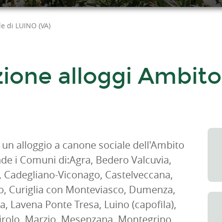
le di LUINO (VA)
one alloggi Ambito T
i un alloggio a canone sociale dell'Ambito
nde i Comuni di:Agra, Bedero Valcuvia,
a, Cadegliano-Viconago, Castelveccana,
o, Curiglia con Monteviasco, Dumenza,
, Lavena Ponte Tresa, Luino (capofila),
rolo, Marzio, Mesenzana, Montegrino