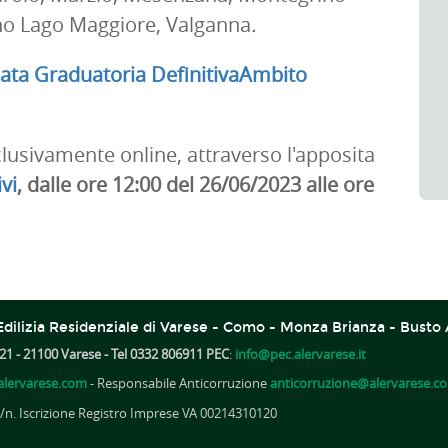
zano Lago Maggiore, Valganna
.
a Graduatoria DefinitivaAmbito
usivamente online, attraverso l'apposita
vi
, dalle ore 12:00 del 26/06/2023 alle ore
dilizia Residenziale di Varese - Como - Monza Brianza - Busto 
21 - 21100 Varese - Tel 0332 806911 PEC
:
info@pec.alervarese.it
lervarese.com
- Responsabile Anticorruzione
anticorruzione@alervarese.c
A /n. Iscrizione Registro Imprese VA 00214310120