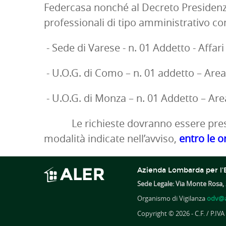
Federcasa nonché al Decreto Presidenzial
professionali di tipo amministrativo co
- Sede di Varese - n. 01 Addetto - Affar
- U.O.G. di Como – n. 01 addetto – Are
- U.O.G. di Monza – n. 01 Addetto – Are
Le richieste dovranno essere pres
modalità indicate nell’avviso,
entro le
or
Azienda Lombarda per l'E
Sede Legale: Via Monte Rosa, 
Organismo di Vigilanza
odv@a
Copyright © 2026 - C.F. / P.IV