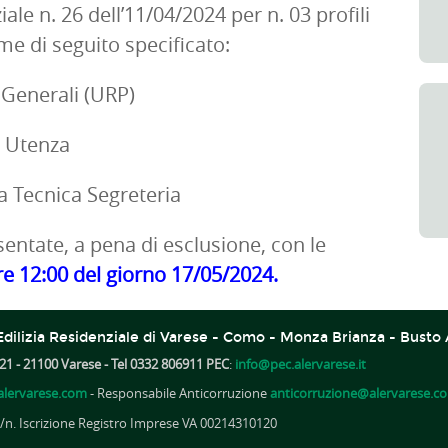
e n. 26 dell’11/04/2024 per n. 03 profili
me di seguito specificato:
i Generali (URP)
a Utenza
a Tecnica Segreteria​
entate, a pena di esclusione, con le
e 12:00 del giorno 17/05/2024
.
dilizia Residenziale di Varese - Como - Monza Brianza - Busto 
21 - 21100 Varese - Tel 0332 806911 PEC
:
info@pec.alervarese.it
lervarese.com
- Responsabile Anticorruzione
anticorruzione@alervarese.c
A /n. Iscrizione Registro Imprese VA 00214310120