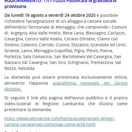
AGGIORNAMENTO: 17/11/2025 Pubblicata la graduatoria
provvisoria
Da lunedì 18 agosto a venerdì 24 ottobre 2025
è possibile
richiedere l'assegnazione di un alloggio a canone sociale
dell'Ambito Territoriale di Menaggio, che comprende i Comuni
di: Argegno, Alta Valle Intelvi, Bene Lario, Blessagno, Carlazzo,
Cavargna, Centro Valle Intelvi, Cerano D’Intelvi, Claino con
Osteno, Colonno, Corrido, Cusino, Dizzasco, Grandola ed Uniti,
Griante, Laino, Menaggio (capofila), Pigra, Plesio, Ponna,
Porlezza, Sala Comacina, San Bartolomeo Val Cavargna, San
Nazzaro Val Cavargna, San Siro, Schignano, Tremezzina, Val
Rezzo, Valsolda.
La domanda può essere presentata esclusivamente online,
attraverso l'apposita
piattaforma regionale dei Servizi
Abitativi.
Di seguito il link alla pagina dell'avviso pubblico e il pratico
video-tutorial di Regione Lombardia che illustra come
presentare la domanda.
https://www.alervarese.com/home/assegnazioni-alloggi-
canone-sociale/sap-como/sap-como-at56.html