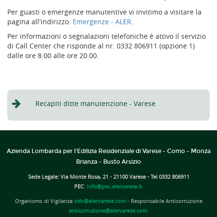
Per guasti o emergenze manutentive vi invitimo a visitare la
pagina all'indirizzo:
Emergenze - ALER
.
Per informazioni o segnalazioni telefoniche è attivo il servizio
di Call Center che risponde al nr. 0332 806911 (opzione 1)
dalle ore 8:00 alle ore 20:00.
Recapiti ditte manutenzione - Varese
Azienda Lombarda per l'Edilizia Residenziale di Varese - Como - Monza
Brianza - Busto Arsizio
Sede Legale: Via Monte Rosa, 21 - 21100 Varese - Tel 0332 806911
PEC
:
info@pec.alervarese.it
Organismo di Vigilanza
odv@alervarese.com
- Responsabile Anticorruzione
anticorruzione@alervarese.com