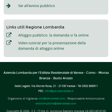
Vai all'avviso pubblico
Links utili Regione Lombardia
Alloggio pubblico: la domanda si fa online
Video tutorial per la presentazione della
domanda di alloggio online
Azienda Lombarda per l'Edilizia Residenziale di Varese - Como - Monza
Brianza - Busto Arsizio
Sede Legale: Via Monte Rosa, 21 - 21100 Varese - Tel 0332 806911
PEC
:
info@pec.alervarese.it
Organismo di Vigilanza
odv@alervarese.com
- Responsabile Anticorruzione
anticorruzione@alervarese.com
Copyright © 2026 - C.F. / P.IVA /n. Iscrizione Registro Imprese VA 00214310120