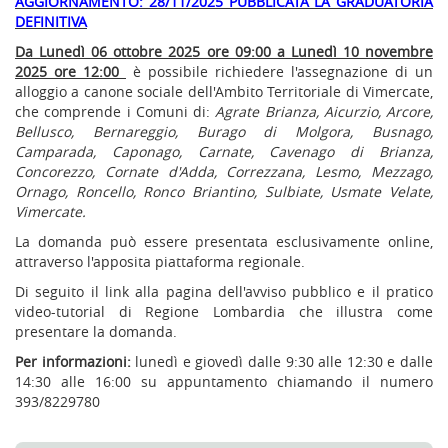
AGGIORNAMENTO: 28/11/2025 PUBBLICATA LA GRADUATORIA
DEFINITIVA
Da Lunedì 06 ottobre 2025 ore 09:00 a Lunedì 10 novembre
2025 ore 12:00
è possibile richiedere l'assegnazione di un
alloggio a canone sociale dell'Ambito Territoriale di Vimercate,
che comprende i Comuni di:
Agrate Brianza, Aicurzio, Arcore,
Bellusco, Bernareggio, Burago di Molgora, Busnago,
Camparada, Caponago, Carnate, Cavenago di Brianza,
Concorezzo, Cornate d'Adda, Correzzana, Lesmo, Mezzago,
Ornago, Roncello, Ronco Briantino, Sulbiate, Usmate Velate,
Vimercate.
La domanda può essere presentata esclusivamente online,
attraverso l'apposita piattaforma regionale.
Di seguito il link alla pagina dell'avviso pubblico e il pratico
video-tutorial di Regione Lombardia che illustra come
presentare la domanda.
Per informazioni:
lunedì e giovedì dalle 9:30 alle 12:30 e dalle
14:30 alle 16:00 su appuntamento chiamando il numero
393/8229780