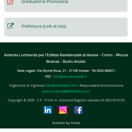
Graduatoria Provvisoria
Prefettura (Link al sito)
Azienda Lombarda per l'Edilizia Residenziale di Varese - Como - Monza
Brianza - Busto Arsizio
Sede Legale: Via Monte Rosa, 21 - 21100 Varese - Tel 0332 806911
PEC
:
info@pec.alervarese.it
Organismo di Vigilanza
odv@alervarese.com
- Responsabile Anticorruzione
anticorruzione@alervarese.com
Copyright © 2026 - C.F. / P.IVA /n. Iscrizione Registro Imprese VA 00214310120
Solution by Tinext