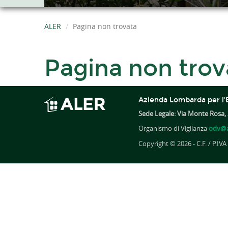
ALER
Pagina non trovata
Pagina non trov
Azienda Lombarda per l'E
Sede Legale: Via Monte Rosa, 
Organismo di Vigilanza
odv@a
Copyright © 2026 - C.F. / P.IV