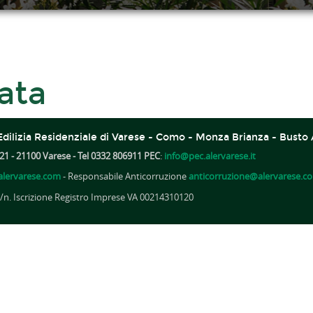
ata
dilizia Residenziale di Varese - Como - Monza Brianza - Busto 
21 - 21100 Varese - Tel 0332 806911 PEC
:
info@pec.alervarese.it
lervarese.com
- Responsabile Anticorruzione
anticorruzione@alervarese.c
A /n. Iscrizione Registro Imprese VA 00214310120