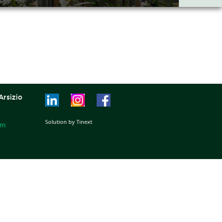
Arsizio
Solution by Tinext
om