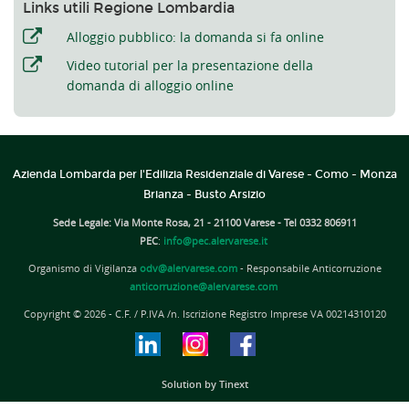
Links utili Regione Lombardia
Alloggio pubblico: la domanda si fa online
Video tutorial per la presentazione della
domanda di alloggio online
Azienda Lombarda per l'Edilizia Residenziale di Varese - Como - Monza
Brianza - Busto Arsizio
Sede Legale: Via Monte Rosa, 21 - 21100 Varese - Tel 0332 806911
PEC
:
info@pec.alervarese.it
Organismo di Vigilanza
odv@alervarese.com
- Responsabile Anticorruzione
anticorruzione@alervarese.com
Copyright © 2026 - C.F. / P.IVA /n. Iscrizione Registro Imprese VA 00214310120
Solution by Tinext